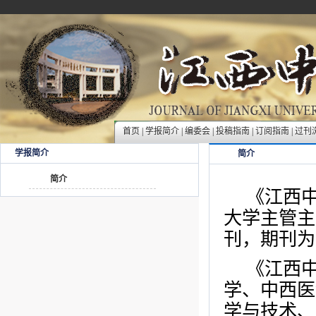
首页
|
学报简介
|
编委会
|
投稿指南
|
订阅指南
|
过刊
学报简介
简介
简介
《江西
大学主管主
刊，期刊为
《江西
学、中西医
学与技术、