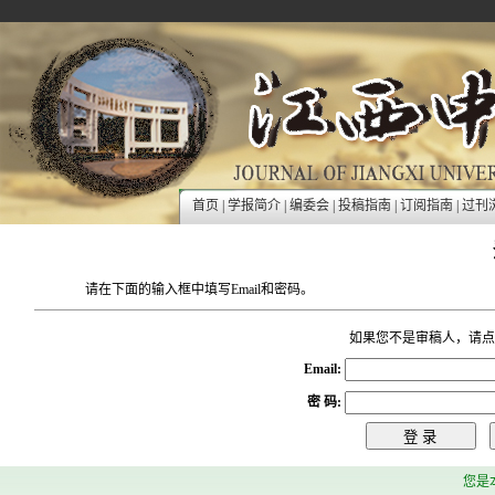
首页
|
学报简介
|
编委会
|
投稿指南
|
订阅指南
|
过刊
请在下面的输入框中填写Email和密码。
如果您不是审稿人，请点
Email:
密 码
:
您是