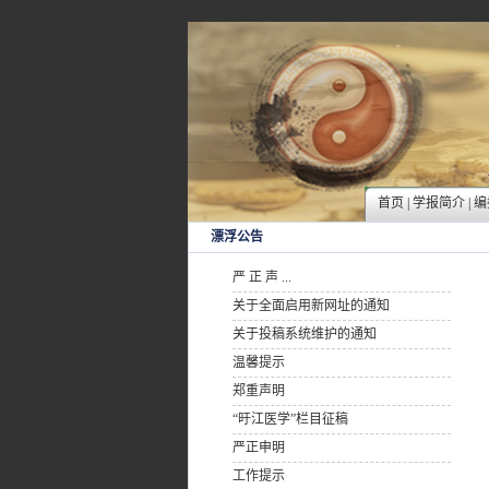
首页
|
学报简介
|
编
漂浮公告
严 正 声 ...
关于全面启用新网址的通知
关于投稿系统维护的通知
温馨提示
郑重声明
“旴江医学”栏目征稿
严正申明
工作提示