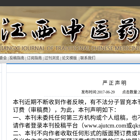
委会
|
投稿指南
|
订阅指南
|
过刊浏览
|
论文模版
|
联系我们
严 正 声 明
发布时间:2017-06-29 点击数量:28
本刊近期不断收到作者反映，有不法分子冒充本
订费（审稿费），为此，
本刊声明如下：
一、本刊未委托任何第三方机构或个人组稿，也
请作者登录本刊
投稿平台（www.ajutcm.com
或qks
二、本刊不向作者收取任何形式的版面预订费或