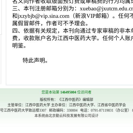
名义向作者收取版面
预订费或审稿费
的行为均
属
三、本刊注册邮箱分别为：xuebao@jxutcm.e
和
jxzybjb@vip.
sina.com
（新浪VIP邮箱）。
任何
属假冒邮件，作者可不予理会。
四、依据有关规定，本刊向通过专家审稿的非本
费，收款账户名为江西中医药大学。任何个人账
明鉴。
特此声明。
您是本站第
146495004
位访问者
版权所有：《江西中医药》编辑部
主管单位：江西中医药大学 主办单位：江西中医药大学、江西省中医药学会
医药大学致远楼3307 邮政编码：330004 电话：0791-87119831（办公室） 871198
本系统由北京勤云科技发展有限公司设计