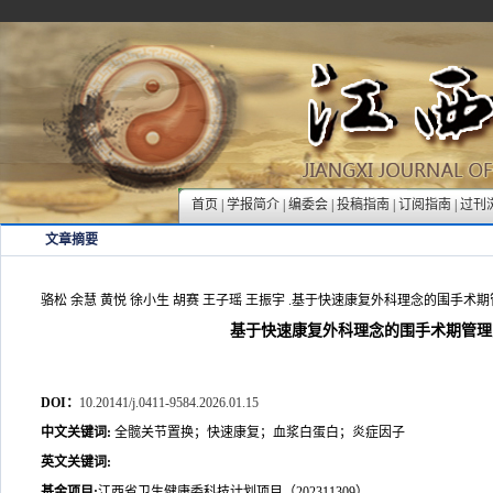
首页
|
学报简介
|
编委会
|
投稿指南
|
订阅指南
|
过刊
文章摘要
骆松 余慧 黄悦 徐小生 胡赛 王子瑶 王振宇 .基于快速康复外科理念的围手术期管理
基于快速康复外科理念的围手术期管理
DOI：
10.20141/j.0411-9584.2026.01.15
中文关键词
:
全髋关节置换；快速康复；血浆白蛋白；炎症因子
英文关键词
:
基金项目
:
江西省卫生健康委科技计划项目（202311309）。