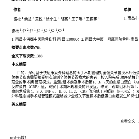
作者
单位
1
2
1
1
1
1
1
1. 南昌
骆松
余慧
黄悦
徐小生
胡赛
王子瑶
王振宇
1
2
1
1
1
1
1
骆松
,$2
,$2
,$2
,$2
,$2
,$2
1. 南昌市洪都中医院骨伤科 南 昌 330006；2. 南昌大学第一附属医院骨科 南昌 3
摘要点击次数
:
764
全文下载次数
:
1383
中文摘要
:
目的：探讨基于快速康复外科理念的围手术期管理对全髋关节置换术后低蛋白血症及炎
髋关节疾患需要接受初次单侧全髋关节置换术的患者，按入院先后 顺序随机分
理念的手术期 管理模式。监测2组术前及手术后第1、3、7天的血浆白蛋白（ALB）
反应蛋白（CRP）值，观察手术期出现相关的并发症。结果：观察组术后第 1、3 天的 
察组术后第 1、3 天 TNF-α、 IL-6、IL-2、 CRP 值均低于对照组（P
外科理念围手术期管理模式能够减少全髋关节置换术后低蛋白血症发生和炎性
英文摘要
:
查看全文
pcid:无效！