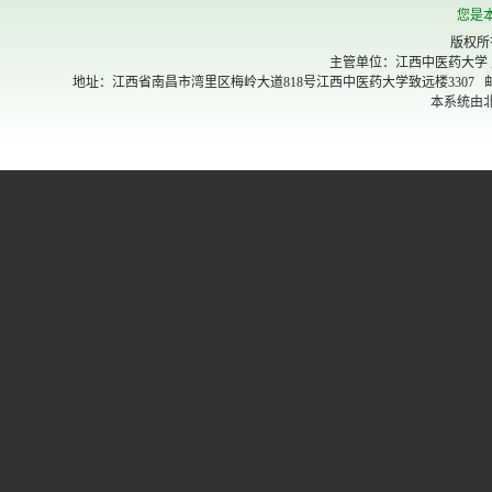
您是
版权所
主管单位：江西中医药大学
地址：江西省南昌市湾里区梅岭大道818号江西中医药大学致远楼3307 邮政编码：330
本系统由