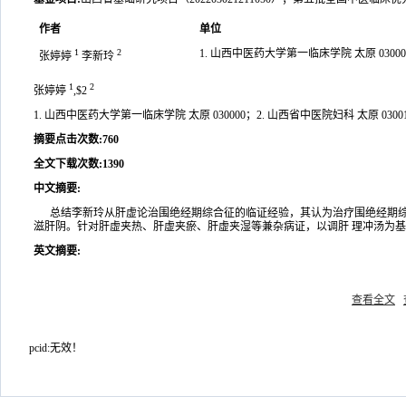
作者
单位
1
2
1. 山西中医药大学第一临床学院 太原 03000
张婷婷
李新玲
1
2
张婷婷
,$2
1. 山西中医药大学第一临床学院 太原 030000；2. 山西省中医院妇科 太原 0300
摘要点击次数
:
760
全文下载次数
:
1390
中文摘要
:
总结李新玲从肝虚论治围绝经期综合征的临证经验，其认为治疗围绝经期综
滋肝阴。针对肝虚夹热、肝虚夹瘀、肝虚夹湿等兼杂病证，以调肝 理冲汤为
英文摘要
:
查看全文
pcid:无效！