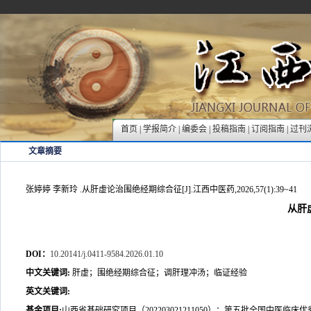
首页
|
学报简介
|
编委会
|
投稿指南
|
订阅指南
|
过刊
文章摘要
张婷婷 李新玲 .从肝虚论治围绝经期综合征[J].江西中医药,2026,57(1):39~41
从肝
DOI：
10.20141/j.0411-9584.2026.01.10
中文关键词
:
肝虚；围绝经期综合征；调肝理冲汤；临证经验
英文关键词
:
基金项目
:
山西省基础研究项目（202203021211050）；第五批全国中医临床优